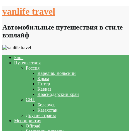
Skip
vanlife travel
to
content
Автомобильные путешествия в стиле
вэнлайф
Блог
Путешествия
Россия
Карелия, Кольский
Крым
Питер
Кавказ
Краснодарский край
СНГ
Беларусь
Казахстан
Другие страны
Мероприятия
Offroad