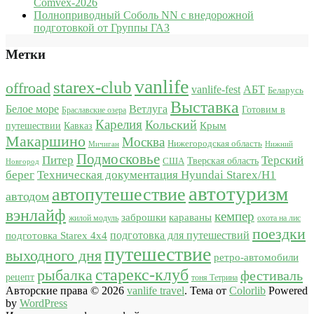
Comvex-2026
Полноприводный Соболь NN с внедорожной
подготовкой от Группы ГАЗ
Метки
vanlife
starex-club
offroad
vanlife-fest
АБТ
Беларусь
Выставка
Белое море
Ветлуга
Готовим в
Браславские озера
Карелия
Кольский
Крым
путешествии
Кавказ
Макаршино
Москва
Нижегородская область
Мичиган
Нижний
Подмосковье
Питер
Терский
США
Тверская область
Новгород
берег
Техническая документация Hyundai Starex/H1
автотуризм
автопутешествие
автодом
вэнлайф
кемпер
караваны
заброшки
жилой модуль
охота на лис
поездки
подготовка для путешествий
подготовка Starex 4x4
путешествие
выходного дня
ретро-автомобили
старекс-клуб
рыбалка
фестиваль
рецепт
тоня Тетрина
Авторские права © 2026
vanlife travel
. Тема от
Colorlib
Powered
by
WordPress