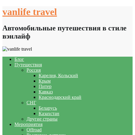
Skip
vanlife travel
to
content
Автомобильные путешествия в стиле
вэнлайф
Блог
Путешествия
Россия
Карелия, Кольский
Крым
Питер
Кавказ
Краснодарский край
СНГ
Беларусь
Казахстан
Другие страны
Мероприятия
Offroad