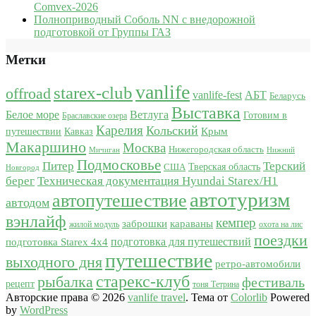
Comvex-2026
Полноприводный Соболь NN с внедорожной
подготовкой от Группы ГАЗ
Метки
vanlife
starex-club
offroad
vanlife-fest
АБТ
Беларусь
Выставка
Белое море
Ветлуга
Готовим в
Браславские озера
Карелия
Кольский
Крым
путешествии
Кавказ
Макаршино
Москва
Нижегородская область
Мичиган
Нижний
Подмосковье
Питер
Терский
США
Тверская область
Новгород
берег
Техническая документация Hyundai Starex/H1
автотуризм
автопутешествие
автодом
вэнлайф
кемпер
караваны
заброшки
жилой модуль
охота на лис
поездки
подготовка для путешествий
подготовка Starex 4x4
путешествие
выходного дня
ретро-автомобили
старекс-клуб
рыбалка
фестиваль
рецепт
тоня Тетрина
Авторские права © 2026
vanlife travel
. Тема от
Colorlib
Powered
by
WordPress