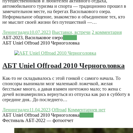
путешественников и любителей активного отдыха,
автомобильного туризма и спорта — традиционно прошел в
замечательном месте, на берегах Василькового озера.
Неформальное общение, знакомство и объединение тех, кто
не мыслит своей жизни без путешествий —…
Ленинградец
10.07.2023
Выставки, встречи
2 комментария
АБТ-2023, Васильковое озеро
Читать
АБТ Uniel Offroad 2010 Черноголовка
АБТ Uniel Offroad 2010 Черноголовка
Как-то не складывалось с этой гонкой с самого начала. То
спонсоры вынимали мозг маленькой ложечкой, желая
бесстыже много, а давая взамен ничтожно мало; то жена с
дочей вознамерились вернуться из отпуска как раз в субботу в
середине дня.. До последнего…
Ленинградец
11.04.2023
Offroad
Комментариев нет
АБТ Uniel Offroad 2010 Черноголовка
Читать
Фестиваль АБТ-2022 — фотоотчет