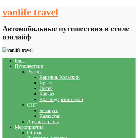
Skip
vanlife travel
to
content
Автомобильные путешествия в стиле
вэнлайф
Блог
Путешествия
Россия
Карелия, Кольский
Крым
Питер
Кавказ
Краснодарский край
СНГ
Беларусь
Казахстан
Другие страны
Мероприятия
Offroad