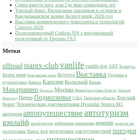
Север вместо юга, или Где мои семнадцать лет
Терский берег. Расписание приливов и отливов в
Кандалакшском заливе Белого моря, 2026 год
Выставка коммерческого транспорта и технологий
Comvex-2026
Полноприводный Соболь NN с внедорожной
подготовкой от Группы ГАЗ
Метки
vanlife
starex-club
offroad
vanlife-fest
АБТ
Беларусь
Выставка
Белое море
Ветлуга
Готовим в
Браславские озера
Карелия
Кольский
Крым
путешествии
Кавказ
Макаршино
Москва
Нижегородская область
Мичиган
Нижний
Подмосковье
Питер
Терский
США
Тверская область
Новгород
берег
Техническая документация Hyundai Starex/H1
автотуризм
автопутешествие
автодом
вэнлайф
кемпер
караваны
заброшки
жилой модуль
охота на лис
поездки
подготовка для путешествий
подготовка Starex 4x4
путешествие