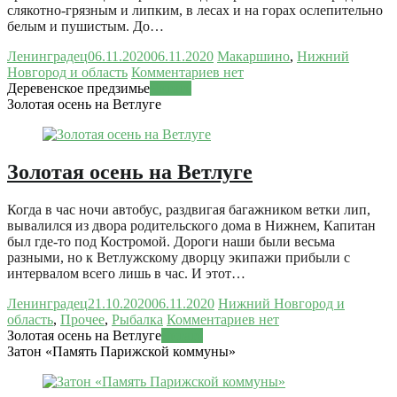
слякотно-грязным и липким, в лесах и на горах ослепительно
белым и пушистым. До…
Ленинградец
06.11.2020
06.11.2020
Макаршино
,
Нижний
Новгород и область
Комментариев нет
Деревенское предзимье
Читать
Золотая осень на Ветлуге
Золотая осень на Ветлуге
Когда в час ночи автобус, раздвигая багажником ветки лип,
вывалился из двора родительского дома в Нижнем, Капитан
был где-то под Костромой. Дороги наши были весьма
разными, но к Ветлужскому дворцу экипажи прибыли с
интервалом всего лишь в час. И этот…
Ленинградец
21.10.2020
06.11.2020
Нижний Новгород и
область
,
Прочее
,
Рыбалка
Комментариев нет
Золотая осень на Ветлуге
Читать
Затон «Память Парижской коммуны»