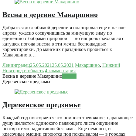
Весна в деревне Макаршино
Добраться до любимой деревни я планировал еще в начале
апреля, ужасно соскучившись за минувшую зиму по
единению с бобрами природой — но напрочь съехавшая с
катушек погода внесла в эти мечты беспощадные
корректировки. До майских праздников пробиться к
Макаршино в…
Ленинградец
25.05.2021
25.05.2021
Макаршино
,
Нижний
Новгород и область
4 комментария
Весна в деревне Макаршино
Читать
Деревенское предзимье
Деревенское предзимье
Каждый год повторяется это немного тревожное, царапающее
душу шелестом одинокого падающего листа ощущение
неотвратимо надвигающейся зимы. Еще немного, и
красочные эмоции скроются под покрывалом — в городах