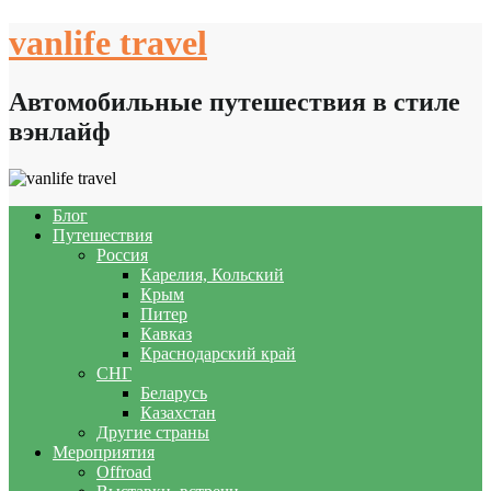
Skip
vanlife travel
to
content
Автомобильные путешествия в стиле
вэнлайф
Блог
Путешествия
Россия
Карелия, Кольский
Крым
Питер
Кавказ
Краснодарский край
СНГ
Беларусь
Казахстан
Другие страны
Мероприятия
Offroad