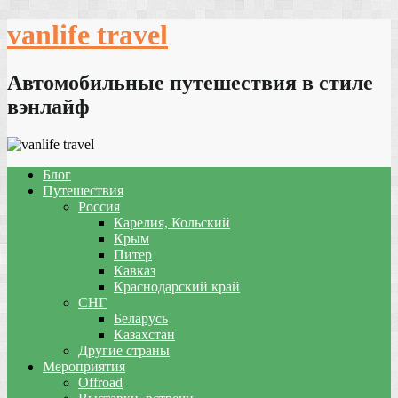
Skip
vanlife travel
to
content
Автомобильные путешествия в стиле
вэнлайф
Блог
Путешествия
Россия
Карелия, Кольский
Крым
Питер
Кавказ
Краснодарский край
СНГ
Беларусь
Казахстан
Другие страны
Мероприятия
Offroad