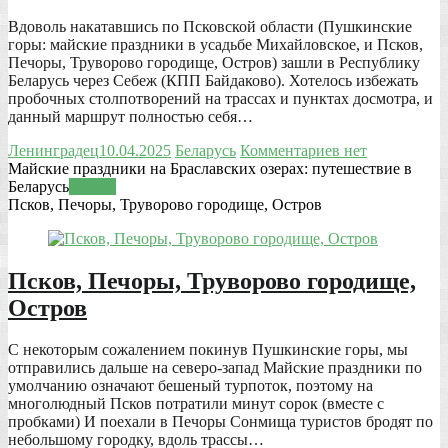
Вдоволь накатавшись по Псковской области (Пушкинские
горы: майские праздники в усадьбе Михайловское, и Псков,
Печоры, Труворово городище, Остров) зашли в Республику
Беларусь через Себеж (КПП Байдаково). Хотелось избежать
пробочных столпотворений на трассах и пунктах досмотра, и
данный маршрут полностью себя…
Ленинградец
10.04.2025
Беларусь
Комментариев нет
Майские праздники на Браславских озерах: путешествие в
Беларусь
Читать
Псков, Печоры, Труворово городище, Остров
Псков, Печоры, Труворово городище,
Остров
С некоторым сожалением покинув Пушкинские горы, мы
отправились дальше на северо-запад Майские праздники по
умолчанию означают бешеный турпоток, поэтому на
многолюдный Псков потратили минут сорок (вместе с
пробками) И поехали в Печоры Сонмища туристов бродят по
небольшому городку, вдоль трассы…