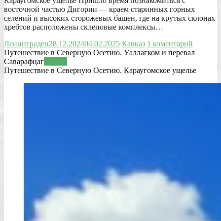
Караугомское ущелье Пришло время познакомиться с
восточной частью Дигории — краем старинных горных
селений и высоких сторожевых башен, где на крутых склонах
хребтов расположены склеповые комплексы…
Ленинградец
28.12.2024
04.02.2025
Кавказ
1 коментарий
Путешествие в Северную Осетию. Уаллагком и перевал
Саварафцаг
Читать
Путешествие в Северную Осетию. Караугомское ущелье