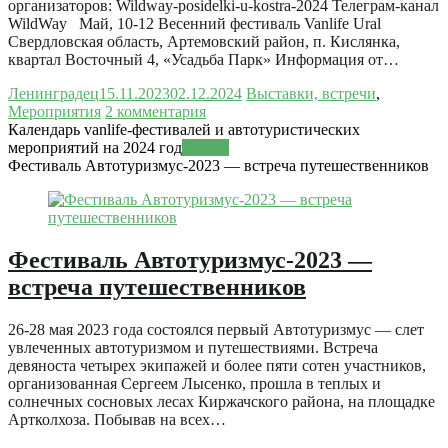
организаторов: Wildway-posidelki-u-kostra-2024 Телеграм-канал
WildWay Май, 10-12 Весенний фестиваль Vanlife Ural
Свердловская область, Артемовский район, п. Кислянка,
квартал Восточный 4, «Усадьба Парк» Информация от…
Ленинградец
15.11.2023
02.12.2024
Выставки, встречи
,
Мероприятия
2 комментария
Календарь vanlife-фестивалей и автотуристических
мероприятий на 2024 год
Читать
Фестиваль Автотуризмус-2023 — встреча путешественников
Фестиваль Автотуризмус-2023 —
встреча путешественников
26-28 мая 2023 года состоялся первый Автотуризмус — слет
увлеченных автотуризмом и путешествиями. Встреча
девяноста четырех экипажей и более пяти сотен участников,
организованная Сергеем Лысенко, прошла в теплых и
солнечных сосновых лесах Киржачского района, на площадке
Артколхоза. Побывав на всех…