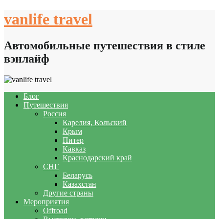
Skip
vanlife travel
to
content
Автомобильные путешествия в стиле
вэнлайф
Блог
Путешествия
Россия
Карелия, Кольский
Крым
Питер
Кавказ
Краснодарский край
СНГ
Беларусь
Казахстан
Другие страны
Мероприятия
Offroad