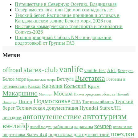
Путешествие в Северную Осетию. Владикавказ
Север вместо юга, или Где мои семнадцать лет
Терский берег. Расписание приливов и отливов в
Кандалакшском заливе Белого моря, 2026 год
Выставка коммерческого транспорта и технологий
Comvex-2026
Полноприводный Соболь NN с внедорожной
подготовкой от Группы ГАЗ
Метки
vanlife
starex-club
offroad
vanlife-fest
АБТ
Беларусь
Выставка
Белое море
Ветлуга
Готовим в
Браславские озера
Карелия
Кольский
Крым
путешествии
Кавказ
Макаршино
Москва
Нижегородская область
Мичиган
Нижний
Подмосковье
Питер
Терский
США
Тверская область
Новгород
берег
Техническая документация Hyundai Starex/H1
автотуризм
автопутешествие
автодом
вэнлайф
кемпер
караваны
заброшки
жилой модуль
охота на лис
поездки
подготовка для путешествий
подготовка Starex 4x4