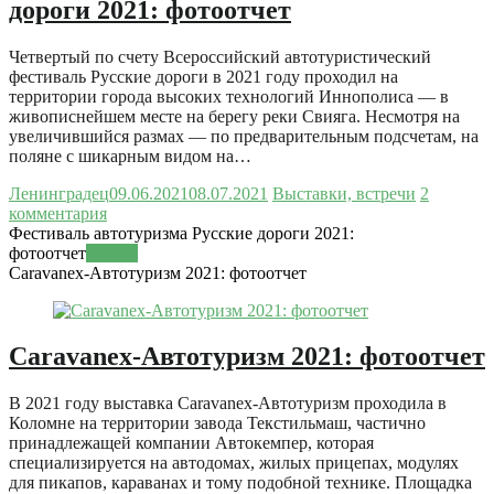
дороги 2021: фотоотчет
Четвертый по счету Всероссийский автотуристический
фестиваль Русские дороги в 2021 году проходил на
территории города высоких технологий Иннополиса — в
живописнейшем месте на берегу реки Свияга. Несмотря на
увеличившийся размах — по предварительным подсчетам, на
поляне с шикарным видом на…
Ленинградец
09.06.2021
08.07.2021
Выставки, встречи
2
комментария
Фестиваль автотуризма Русские дороги 2021:
фотоотчет
Читать
Caravanex-Автотуризм 2021: фотоотчет
Caravanex-Автотуризм 2021: фотоотчет
В 2021 году выставка Caravanex-Автотуризм проходила в
Коломне на территории завода Текстильмаш, частично
принадлежащей компании Автокемпер, которая
специализируется на автодомах, жилых прицепах, модулях
для пикапов, караванах и тому подобной технике. Площадка