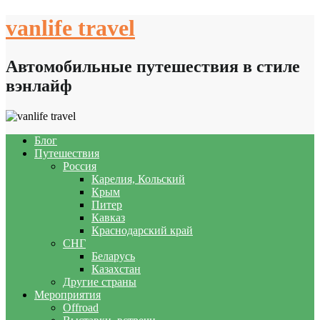
Skip
vanlife travel
to
content
Автомобильные путешествия в стиле
вэнлайф
Блог
Путешествия
Россия
Карелия, Кольский
Крым
Питер
Кавказ
Краснодарский край
СНГ
Беларусь
Казахстан
Другие страны
Мероприятия
Offroad