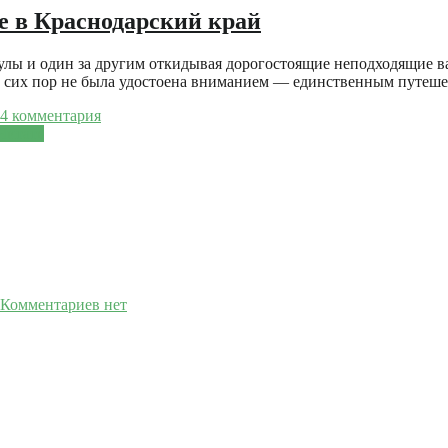
е в Краснодарский край
улы и один за другим откидывая дорогостоящие неподходящие в
до сих пор не была удостоена вниманием — единственным путеш
4 комментария
Читать
Комментариев нет