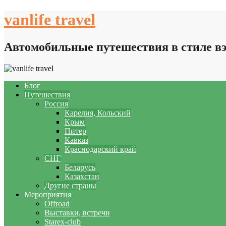
Skip
vanlife travel
to
content
Автомобильные путешествия в стиле в
Блог
Путешествия
Россия
Карелия, Кольский
Крым
Питер
Кавказ
Краснодарский край
СНГ
Беларусь
Казахстан
Другие страны
Мероприятия
Offroad
Выставки, встречи
Starex-club