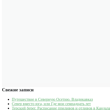
Свежие записи
Путешествие в Северную Осетию. Владикавказ
Север вместо юга, или Где мои семнадцать лет
Терский берег. Расписание приливов и отливов в Кандала