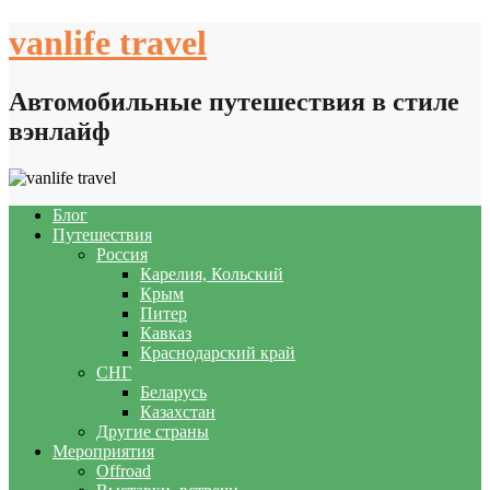
Skip
vanlife travel
to
content
Автомобильные путешествия в стиле
вэнлайф
Блог
Путешествия
Россия
Карелия, Кольский
Крым
Питер
Кавказ
Краснодарский край
СНГ
Беларусь
Казахстан
Другие страны
Мероприятия
Offroad