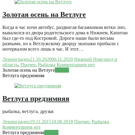
Золотая осень на Ветлуге
Когда в час ночи автобус, раздвигая багажником ветки лип,
вывалился из двора родительского дома в Нижнем, Капитан
был где-то под Костромой. Дороги наши были весьма
разными, но к Ветлужскому дворцу экипажи прибыли с
интервалом всего лишь в час. И этот…
Ленинградец
21.10.2020
06.11.2020
Нижний Новгород и
область
,
Прочее
,
Рыбалка
Комментариев нет
Золотая осень на Ветлуге
Читать
Ветлуга предзимняя
Ветлуга предзимняя
рыбалка, ветлуга, друзья
Ленинградец
19.11.2015
18.08.2018
Прочее
,
Рыбалка
Комментариев нет
Ветлуга предзимняя
Читать