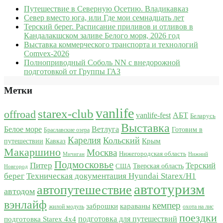
Путешествие в Северную Осетию. Владикавказ
Север вместо юга, или Где мои семнадцать лет
Терский берег. Расписание приливов и отливов в
Кандалакшском заливе Белого моря, 2026 год
Выставка коммерческого транспорта и технологий
Comvex-2026
Полноприводный Соболь NN с внедорожной
подготовкой от Группы ГАЗ
Метки
vanlife
starex-club
offroad
vanlife-fest
АБТ
Беларусь
Выставка
Белое море
Ветлуга
Готовим в
Браславские озера
Карелия
Кольский
Крым
путешествии
Кавказ
Макаршино
Москва
Нижегородская область
Мичиган
Нижний
Подмосковье
Питер
Терский
США
Тверская область
Новгород
берег
Техническая документация Hyundai Starex/H1
автотуризм
автопутешествие
автодом
вэнлайф
кемпер
караваны
заброшки
жилой модуль
охота на лис
поездки
подготовка для путешествий
подготовка Starex 4x4