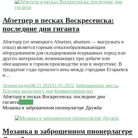
Абзетцер в песках Воскресенска:
последние дни гиганта
Абзетцер (от немецкого Absetzer, absetzen — выгружать в
отвал) является горным отвалообразовывающим
оборудованием для складирования вскрышных пород или
других материалов, возникающих при добыче или
обогащении в горном производстве или в энергетике. В
тридцатые годы прошлого века между городами Егорьевск
и…
Ленинградец
08.11.2020
11.01.2022
Заброшенные места
,
Поездки выходного дня
Комментариев нет
Абзетцер в песках Воскресенска: последние дни
гиганта
Читать
Мозаика в заброшенном пионерлагере Дружба
Мозаика в заброшенном пионерлагере