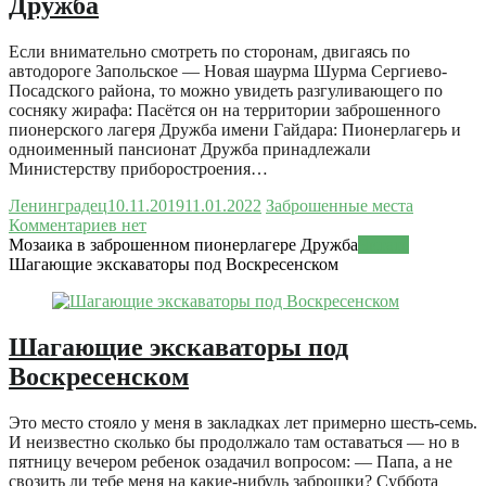
Дружба
Если внимательно смотреть по сторонам, двигаясь по
автодороге Запольское — Новая шаурма Шурма Сергиево-
Посадского района, то можно увидеть разгуливающего по
сосняку жирафа: Пасётся он на территории заброшенного
пионерского лагеря Дружба имени Гайдара: Пионерлагерь и
одноименный пансионат Дружба принадлежали
Министерству приборостроения…
Ленинградец
10.11.2019
11.01.2022
Заброшенные места
Комментариев нет
Мозаика в заброшенном пионерлагере Дружба
Читать
Шагающие экскаваторы под Воскресенском
Шагающие экскаваторы под
Воскресенском
Это место стояло у меня в закладках лет примерно шесть-семь.
И неизвестно сколько бы продолжало там оставаться — но в
пятницу вечером ребенок озадачил вопросом: — Папа, а не
свозить ли тебе меня на какие-нибудь заброшки? Суббота