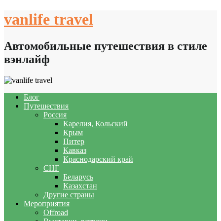
Skip
vanlife travel
to
content
Автомобильные путешествия в стиле
вэнлайф
Блог
Путешествия
Россия
Карелия, Кольский
Крым
Питер
Кавказ
Краснодарский край
СНГ
Беларусь
Казахстан
Другие страны
Мероприятия
Offroad