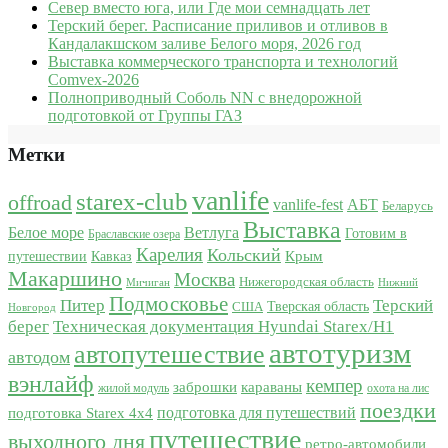
Север вместо юга, или Где мои семнадцать лет
Терский берег. Расписание приливов и отливов в
Кандалакшском заливе Белого моря, 2026 год
Выставка коммерческого транспорта и технологий
Comvex-2026
Полноприводный Соболь NN с внедорожной
подготовкой от Группы ГАЗ
Метки
vanlife
starex-club
offroad
vanlife-fest
АБТ
Беларусь
Выставка
Белое море
Ветлуга
Готовим в
Браславские озера
Карелия
Кольский
Крым
путешествии
Кавказ
Макаршино
Москва
Нижегородская область
Мичиган
Нижний
Подмосковье
Питер
Терский
США
Тверская область
Новгород
берег
Техническая документация Hyundai Starex/H1
автотуризм
автопутешествие
автодом
вэнлайф
кемпер
караваны
заброшки
жилой модуль
охота на лис
поездки
подготовка для путешествий
подготовка Starex 4x4
путешествие
выходного дня
ретро-автомобили