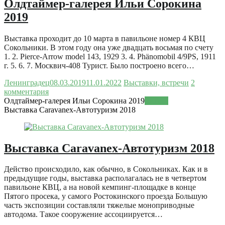
Олдтаймер-галерея Ильи Сорокина
2019
Выставка проходит до 10 марта в павильоне номер 4 КВЦ
Сокольники. В этом году она уже двадцать восьмая по счету
1. 2. Pierce-Arrow model 143, 1929 3. 4. Phänomobil 4/9PS, 1911
г. 5. 6. 7. Москвич-408 Турист. Было построено всего…
Ленинградец
08.03.2019
11.01.2022
Выставки, встречи
2
комментария
Олдтаймер-галерея Ильи Сорокина 2019
Читать
Выставка Caravanex-Автотуризм 2018
Выставка Caravanex-Автотуризм 2018
Действо происходило, как обычно, в Сокольниках. Как и в
предыдущие годы, выставка располагалась не в четвертом
павильоне КВЦ, а на новой кемпинг-площадке в конце
Пятого просека, у самого Ростокинского проезда Большую
часть экспозиции составляли тяжелые моноприводные
автодома. Такое сооружение ассоциируется…