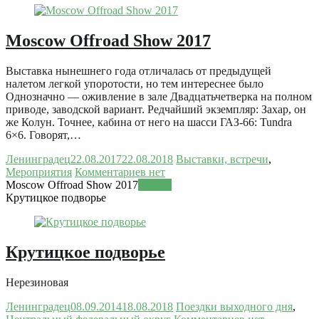
Moscow Offroad Show 2017
Выставка нынешнего года отличалась от предыдущей
налетом легкой упоротости, но тем интереснее было
Однозначно — оживление в зале Двадцатьчетверка на полном
приводе, заводской вариант. Редчайший экземпляр: Захар, он
же Колун. Точнее, кабина от него на шасси ГАЗ-66: Tundra
6×6. Говорят,…
Ленинградец
22.08.2017
22.08.2018
Выставки, встречи
,
Мероприятия
Комментариев нет
Moscow Offroad Show 2017
Читать
Крутицкое подворье
Крутицкое подворье
Нерезиновая
Ленинградец
08.09.2014
18.08.2018
Поездки выходного дня
,