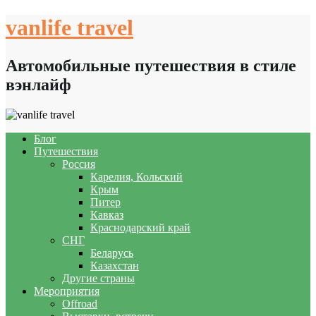
Skip
vanlife travel
to
content
Автомобильные путешествия в стиле
вэнлайф
Блог
Путешествия
Россия
Карелия, Кольский
Крым
Питер
Кавказ
Краснодарский край
СНГ
Беларусь
Казахстан
Другие страны
Мероприятия
Offroad