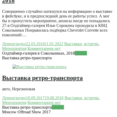
2018
Совершенно случайно наткнулся на информацию о выставке
в фейсбуке, и в предпоследний день ее работы успел. А мог
бы и пропустить мероприятие, анонсы нигде не попадались
27-я Олдтаймер-галерея Ильи Сорокина проходила в КВЦ
Сокольники Понравилась подборка Chevrolet Corvette всех
поколений:…
Ленинградец
22.03.2018
11.01.2022
Выставки, встречи
,
Мероприятия
Комментариев нет
Олдтаймер-галерея в Сокольниках, 2018
Читать
Выставка ретро-транспорта
Выставка ретро-транспорта
авто, Нерезиновая
Ленинградец
10.09.2017
19.08.2018
Выставки, встречи
,
Мероприятия
Комментариев нет
Выставка ретро-транспорта
Читать
Moscow Offroad Show 2017