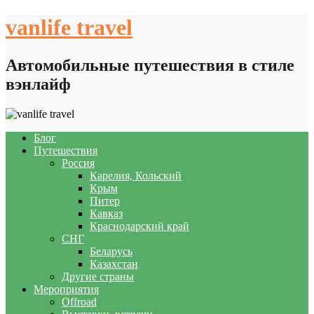
Skip
vanlife travel
to
content
Автомобильные путешествия в стиле
вэнлайф
Блог
Путешествия
Россия
Карелия, Кольский
Крым
Питер
Кавказ
Краснодарский край
СНГ
Беларусь
Казахстан
Другие страны
Мероприятия
Offroad