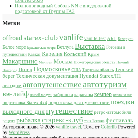
Comvex-2026
Полноприводный Соболь NN с внедорожной
подготовкой от Группы ГАЗ
Метки
vanlife
starex-club
offroad
vanlife-fest
АБТ
Беларусь
Выставка
Белое море
Ветлуга
Готовим в
Браславские озера
Карелия
Кольский
Крым
путешествии
Кавказ
Макаршино
Москва
Нижегородская область
Мичиган
Нижний
Подмосковье
Питер
Терский
США
Тверская область
Новгород
берег
Техническая документация Hyundai Starex/H1
автотуризм
автопутешествие
автодом
вэнлайф
кемпер
караваны
заброшки
жилой модуль
охота на лис
поездки
подготовка для путешествий
подготовка Starex 4x4
путешествие
выходного дня
ретро-автомобили
старекс-клуб
рыбалка
фестиваль
рецепт
тоня Тетрина
Авторские права © 2026
vanlife travel
. Тема от
Colorlib
Powered
by
WordPress
Использование фотографий и текста на сторонних ресурсах