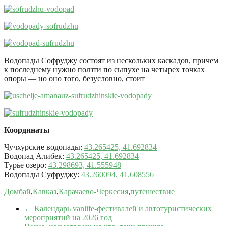
Водопады Софруджу состоят из нескольких каскадов, причем
к последнему нужно ползти по сыпухе на четырех точках
опоры — но оно того, безусловно, стоит
Координаты
Чучхурские водопады:
43.265425, 41.692834
Водопад Алибек:
43.265425, 41.692834
Турье озеро:
43.298693, 41.555948
Водопады Суфруджу:
43.260094, 41.608556
Домбай
,
Кавказ
,
Карачаево-Черкесия
,
путешествие
←
Календарь vanlife-фестивалей и автотуристических
мероприятий на 2026 год