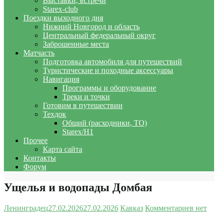
Выставки, встречи
Starex-club
Поездки выходного дня
Нижний Новгород и область
Центральный федеральный округ
Заброшенные места
Матчасть
Подготовка автомобиля для путешествий
Туристические и походные аксессуары
Навигация
Программы и оборудование
Треки и точки
Готовим в путешествии
Техдок
Общий (расходники, ТО)
Starex/H1
Прочее
Карта сайта
Контакты
Форум
Ущелья и водопады Домбая
Ленинградец
27.02.2026
27.02.2026
Кавказ
Комментариев нет