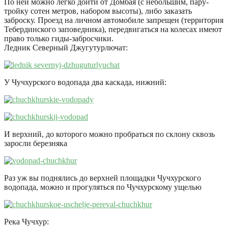
По ней можно легко дойти от Домбая (с небольшим, пару-
тройку сотен метров, набором высоты), либо заказать
заброску. Проезд на личном автомобиле запрещен (территория
Тебердинского заповедника), передвигаться на колесах имеют
право только гиды-забросчики.
Ледник Северный Джугутурлючат:
У Чучхурского водопада два каскада, нижний:
И верхний, до которого можно пробраться по склону сквозь
заросли березняка
Раз уж вы поднялись до верхней площадки Чучхурского
водопада, можно и прогуляться по Чучхурскому ущелью
Река Чучхур: