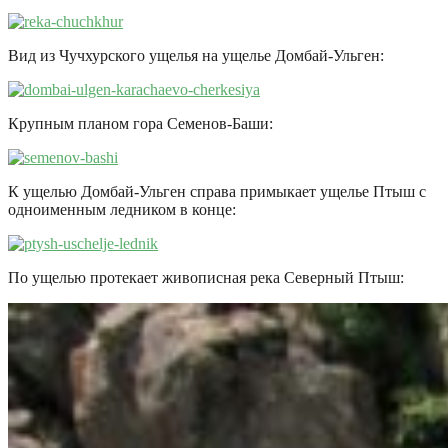
Вид из Чучхурского ущелья на ущелье Домбай-Ульген:
Крупным планом гора Семенов-Баши:
К ущелью Домбай-Ульген справа примыкает ущелье Птыш с
одноименным ледником в конце:
По ущелью протекает живописная река Северный Птыш: