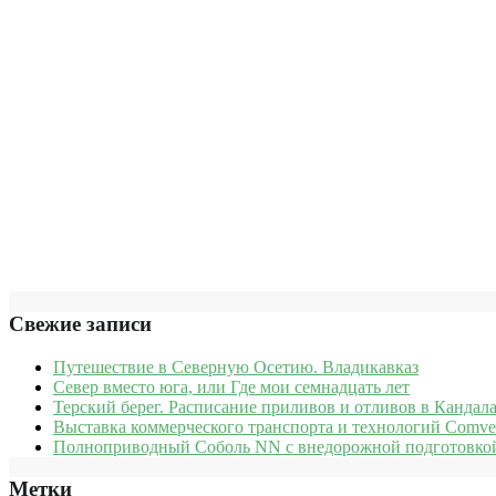
Свежие записи
Путешествие в Северную Осетию. Владикавказ
Север вместо юга, или Где мои семнадцать лет
Терский берег. Расписание приливов и отливов в Кандала
Выставка коммерческого транспорта и технологий Comve
Полноприводный Соболь NN с внедорожной подготовкой
Метки