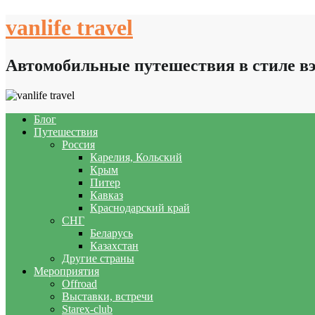
Skip
vanlife travel
to
content
Автомобильные путешествия в стиле в
Блог
Путешествия
Россия
Карелия, Кольский
Крым
Питер
Кавказ
Краснодарский край
СНГ
Беларусь
Казахстан
Другие страны
Мероприятия
Offroad
Выставки, встречи
Starex-club