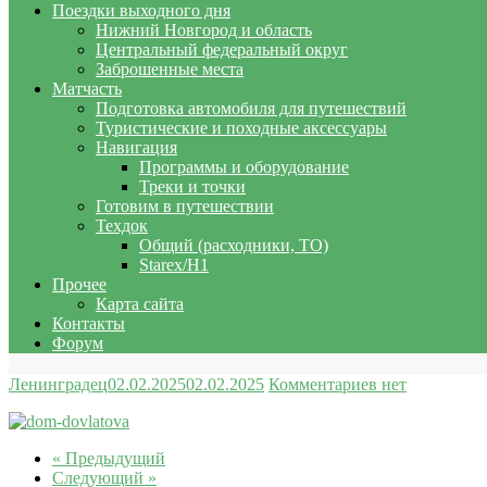
Поездки выходного дня
Нижний Новгород и область
Центральный федеральный округ
Заброшенные места
Матчасть
Подготовка автомобиля для путешествий
Туристические и походные аксессуары
Навигация
Программы и оборудование
Треки и точки
Готовим в путешествии
Техдок
Общий (расходники, ТО)
Starex/H1
Прочее
Карта сайта
Контакты
Форум
Ленинградец
02.02.2025
02.02.2025
Комментариев нет
« Предыдущий
Следующий »