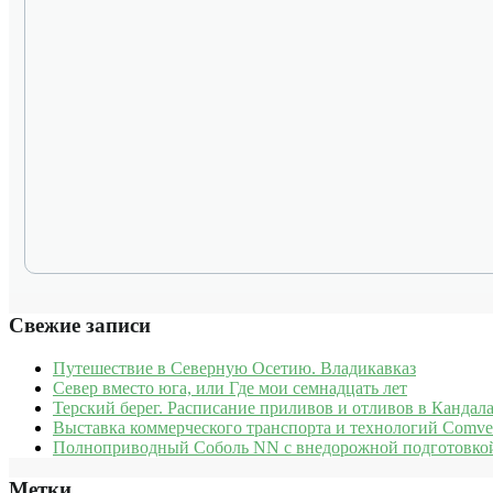
Свежие записи
Путешествие в Северную Осетию. Владикавказ
Север вместо юга, или Где мои семнадцать лет
Терский берег. Расписание приливов и отливов в Кандала
Выставка коммерческого транспорта и технологий Comve
Полноприводный Соболь NN с внедорожной подготовкой
Метки