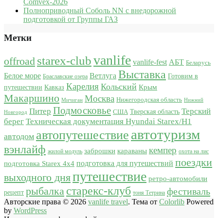
Comvex-2026
Полноприводный Соболь NN с внедорожной
подготовкой от Группы ГАЗ
Метки
vanlife
starex-club
offroad
vanlife-fest
АБТ
Беларусь
Выставка
Белое море
Ветлуга
Готовим в
Браславские озера
Карелия
Кольский
Крым
путешествии
Кавказ
Макаршино
Москва
Нижегородская область
Мичиган
Нижний
Подмосковье
Питер
Терский
США
Тверская область
Новгород
берег
Техническая документация Hyundai Starex/H1
автотуризм
автопутешествие
автодом
вэнлайф
кемпер
караваны
заброшки
жилой модуль
охота на лис
поездки
подготовка для путешествий
подготовка Starex 4x4
путешествие
выходного дня
ретро-автомобили
старекс-клуб
рыбалка
фестиваль
рецепт
тоня Тетрина
Авторские права © 2026
vanlife travel
. Тема от
Colorlib
Powered
by
WordPress