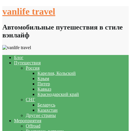
Skip
vanlife travel
to
content
Автомобильные путешествия в стиле
вэнлайф
Блог
Путешествия
Россия
Карелия, Кольский
Крым
Питер
Кавказ
Краснодарский край
СНГ
Беларусь
Казахстан
Другие страны
Мероприятия
Offroad