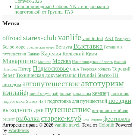
Comvex-2026
Полноприводный Соболь NN с внедорожной
подготовкой от Группы ГАЗ
Метки
vanlife
starex-club
offroad
vanlife-fest
АБТ
Беларусь
Выставка
Белое море
Ветлуга
Готовим в
Браславские озера
Карелия
Кольский
Крым
путешествии
Кавказ
Макаршино
Москва
Нижегородская область
Мичиган
Нижний
Подмосковье
Питер
Терский
США
Тверская область
Новгород
берег
Техническая документация Hyundai Starex/H1
автотуризм
автопутешествие
автодом
вэнлайф
кемпер
караваны
заброшки
жилой модуль
охота на лис
поездки
подготовка для путешествий
подготовка Starex 4x4
путешествие
выходного дня
ретро-автомобили
старекс-клуб
рыбалка
фестиваль
рецепт
тоня Тетрина
Авторские права © 2026
vanlife travel
. Тема от
Colorlib
Powered
by
WordPress