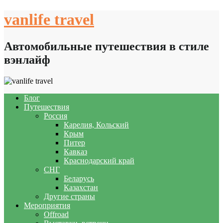
Skip
vanlife travel
to
content
Автомобильные путешествия в стиле
вэнлайф
Блог
Путешествия
Россия
Карелия, Кольский
Крым
Питер
Кавказ
Краснодарский край
СНГ
Беларусь
Казахстан
Другие страны
Мероприятия
Offroad