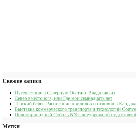
Свежие записи
Путешествие в Северную Осетию. Владикавказ
Север вместо юга, или Где мои семнадцать лет
Терский берег. Расписание приливов и отливов в Кандала
Выставка коммерческого транспорта и технологий Comve
Полноприводный Соболь NN с внедорожной подготовкой
Метки