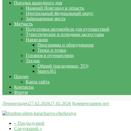
Поездки выходного дня
Нижний Новгород и область
Центральный федеральный округ
Заброшенные места
Матчасть
Подготовка автомобиля для путешествий
Туристические и походные аксессуары
Навигация
Программы и оборудование
Треки и точки
Готовим в путешествии
Техдок
Общий (расходники, ТО)
Starex/H1
Прочее
Карта сайта
Контакты
Форум
Ленинградец
27.02.2026
27.02.2026
Комментариев нет
« Предыдущий
Следующий »