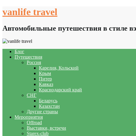
Skip
vanlife travel
to
content
Автомобильные путешествия в стиле в
Блог
Путешествия
Россия
Карелия, Кольский
Крым
Питер
Кавказ
Краснодарский край
СНГ
Беларусь
Казахстан
Другие страны
Мероприятия
Offroad
Выставки, встречи
Starex-club