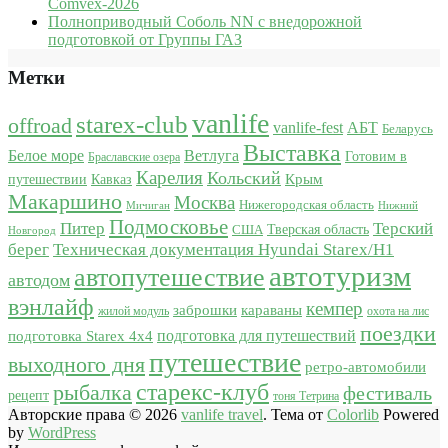
Comvex-2026
Полноприводный Соболь NN с внедорожной
подготовкой от Группы ГАЗ
Метки
vanlife
starex-club
offroad
vanlife-fest
АБТ
Беларусь
Выставка
Белое море
Ветлуга
Готовим в
Браславские озера
Карелия
Кольский
Крым
путешествии
Кавказ
Макаршино
Москва
Нижегородская область
Мичиган
Нижний
Подмосковье
Питер
Терский
США
Тверская область
Новгород
берег
Техническая документация Hyundai Starex/H1
автотуризм
автопутешествие
автодом
вэнлайф
кемпер
караваны
заброшки
жилой модуль
охота на лис
поездки
подготовка для путешествий
подготовка Starex 4x4
путешествие
выходного дня
ретро-автомобили
старекс-клуб
рыбалка
фестиваль
рецепт
тоня Тетрина
Авторские права © 2026
vanlife travel
. Тема от
Colorlib
Powered
by
WordPress