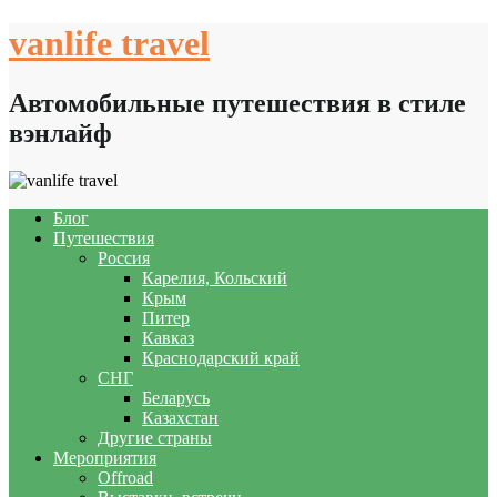
Skip
vanlife travel
to
content
Автомобильные путешествия в стиле
вэнлайф
Блог
Путешествия
Россия
Карелия, Кольский
Крым
Питер
Кавказ
Краснодарский край
СНГ
Беларусь
Казахстан
Другие страны
Мероприятия
Offroad