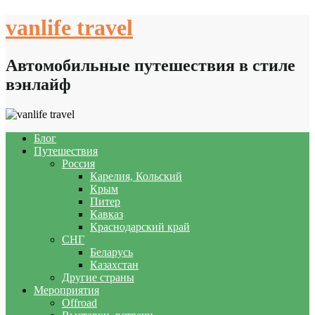
Skip
vanlife travel
to
content
Автомобильные путешествия в стиле
вэнлайф
Блог
Путешествия
Россия
Карелия, Кольский
Крым
Питер
Кавказ
Краснодарский край
СНГ
Беларусь
Казахстан
Другие страны
Мероприятия
Offroad