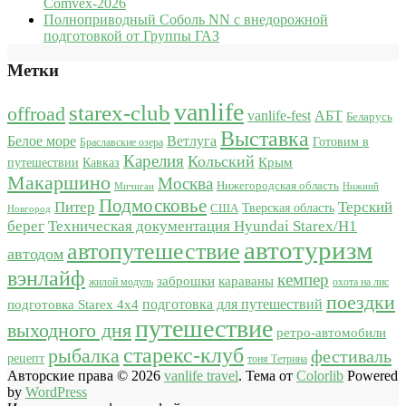
Comvex-2026
Полноприводный Соболь NN с внедорожной
подготовкой от Группы ГАЗ
Метки
vanlife
starex-club
offroad
vanlife-fest
АБТ
Беларусь
Выставка
Белое море
Ветлуга
Готовим в
Браславские озера
Карелия
Кольский
Крым
путешествии
Кавказ
Макаршино
Москва
Нижегородская область
Мичиган
Нижний
Подмосковье
Питер
Терский
США
Тверская область
Новгород
берег
Техническая документация Hyundai Starex/H1
автотуризм
автопутешествие
автодом
вэнлайф
кемпер
караваны
заброшки
жилой модуль
охота на лис
поездки
подготовка для путешествий
подготовка Starex 4x4
путешествие
выходного дня
ретро-автомобили
старекс-клуб
рыбалка
фестиваль
рецепт
тоня Тетрина
Авторские права © 2026
vanlife travel
. Тема от
Colorlib
Powered
by
WordPress