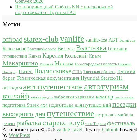
Comvex-2026
Полноприводный Соболь NN с внедорожной
подготовкой от Группы ГАЗ
Метки
vanlife
starex-club
offroad
vanlife-fest
АБТ
Беларусь
Выставка
Белое море
Ветлуга
Готовим в
Браславские озера
Карелия
Кольский
Крым
путешествии
Кавказ
Макаршино
Москва
Нижегородская область
Мичиган
Нижний
Подмосковье
Питер
Терский
США
Тверская область
Новгород
берег
Техническая документация Hyundai Starex/H1
автотуризм
автопутешествие
автодом
вэнлайф
кемпер
караваны
заброшки
жилой модуль
охота на лис
поездки
подготовка для путешествий
подготовка Starex 4x4
путешествие
выходного дня
ретро-автомобили
старекс-клуб
рыбалка
фестиваль
рецепт
тоня Тетрина
Авторские права © 2026
vanlife travel
. Тема от
Colorlib
Powered
by
WordPress