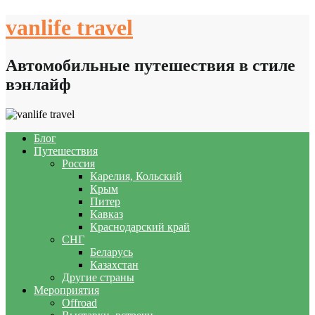
Skip
vanlife travel
to
content
Автомобильные путешествия в стиле
вэнлайф
Блог
Путешествия
Россия
Карелия, Кольский
Крым
Питер
Кавказ
Краснодарский край
СНГ
Беларусь
Казахстан
Другие страны
Мероприятия
Offroad