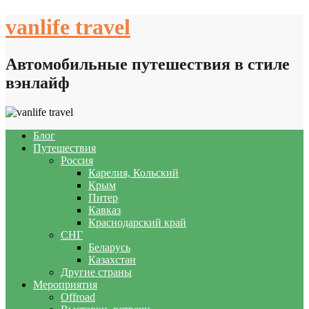
Skip
vanlife travel
to
content
Автомобильные путешествия в стиле
вэнлайф
Блог
Путешествия
Россия
Карелия, Кольский
Крым
Питер
Кавказ
Краснодарский край
СНГ
Беларусь
Казахстан
Другие страны
Мероприятия
Offroad