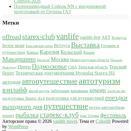
Comvex-2026
Полноприводный Соболь NN с внедорожной
подготовкой от Группы ГАЗ
Метки
vanlife
starex-club
offroad
vanlife-fest
АБТ
Беларусь
Выставка
Белое море
Ветлуга
Готовим в
Браславские озера
Карелия
Кольский
Крым
путешествии
Кавказ
Макаршино
Москва
Нижегородская область
Мичиган
Нижний
Подмосковье
Питер
Терский
США
Тверская область
Новгород
берег
Техническая документация Hyundai Starex/H1
автотуризм
автопутешествие
автодом
вэнлайф
кемпер
караваны
заброшки
жилой модуль
охота на лис
поездки
подготовка для путешествий
подготовка Starex 4x4
путешествие
выходного дня
ретро-автомобили
старекс-клуб
рыбалка
фестиваль
рецепт
тоня Тетрина
Авторские права © 2026
vanlife travel
. Тема от
Colorlib
Powered
by
WordPress