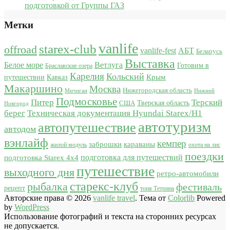
подготовкой от Группы ГАЗ
Метки
vanlife
starex-club
offroad
vanlife-fest
АБТ
Беларусь
Выставка
Белое море
Ветлуга
Готовим в
Браславские озера
Карелия
Кольский
Крым
путешествии
Кавказ
Макаршино
Москва
Нижегородская область
Мичиган
Нижний
Подмосковье
Питер
Терский
США
Тверская область
Новгород
берег
Техническая документация Hyundai Starex/H1
автотуризм
автопутешествие
автодом
вэнлайф
кемпер
караваны
заброшки
жилой модуль
охота на лис
поездки
подготовка для путешествий
подготовка Starex 4x4
путешествие
выходного дня
ретро-автомобили
старекс-клуб
рыбалка
фестиваль
рецепт
тоня Тетрина
Авторские права © 2026
vanlife travel
. Тема от
Colorlib
Powered
by
WordPress
Использование фотографий и текста на сторонних ресурсах
не допускается.