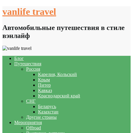
Skip
vanlife travel
to
content
Автомобильные путешествия в стиле
вэнлайф
Блог
Путешествия
Россия
Карелия, Кольский
Крым
Питер
Кавказ
Краснодарский край
СНГ
Беларусь
Казахстан
Другие страны
Мероприятия
Offroad