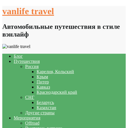
Skip
vanlife travel
to
content
Автомобильные путешествия в стиле
вэнлайф
Блог
Путешествия
Россия
Карелия, Кольский
Крым
Питер
Кавказ
Краснодарский край
СНГ
Беларусь
Казахстан
Другие страны
Мероприятия
Offroad