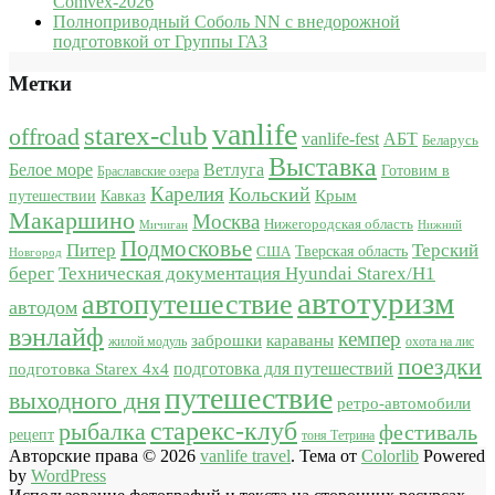
Comvex-2026
Полноприводный Соболь NN с внедорожной
подготовкой от Группы ГАЗ
Метки
vanlife
starex-club
offroad
vanlife-fest
АБТ
Беларусь
Выставка
Белое море
Ветлуга
Готовим в
Браславские озера
Карелия
Кольский
Крым
путешествии
Кавказ
Макаршино
Москва
Нижегородская область
Мичиган
Нижний
Подмосковье
Питер
Терский
США
Тверская область
Новгород
берег
Техническая документация Hyundai Starex/H1
автотуризм
автопутешествие
автодом
вэнлайф
кемпер
караваны
заброшки
жилой модуль
охота на лис
поездки
подготовка для путешествий
подготовка Starex 4x4
путешествие
выходного дня
ретро-автомобили
старекс-клуб
рыбалка
фестиваль
рецепт
тоня Тетрина
Авторские права © 2026
vanlife travel
. Тема от
Colorlib
Powered
by
WordPress