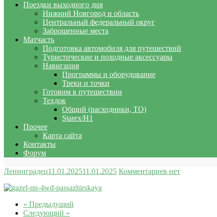
Поездки выходного дня
Нижний Новгород и область
Центральный федеральный округ
Заброшенные места
Матчасть
Подготовка автомобиля для путешествий
Туристические и походные аксессуары
Навигация
Программы и оборудование
Треки и точки
Готовим в путешествии
Техдок
Общий (расходники, ТО)
Starex/H1
Прочее
Карта сайта
Контакты
Форум
Ленинградец
11.01.2025
11.01.2025
Комментариев нет
« Предыдущий
Следующий »