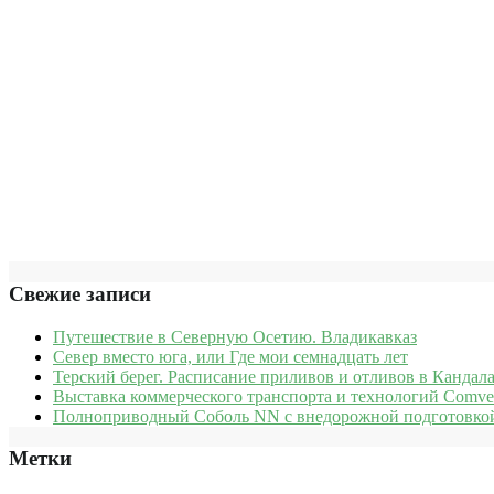
Свежие записи
Путешествие в Северную Осетию. Владикавказ
Север вместо юга, или Где мои семнадцать лет
Терский берег. Расписание приливов и отливов в Кандала
Выставка коммерческого транспорта и технологий Comve
Полноприводный Соболь NN с внедорожной подготовкой
Метки