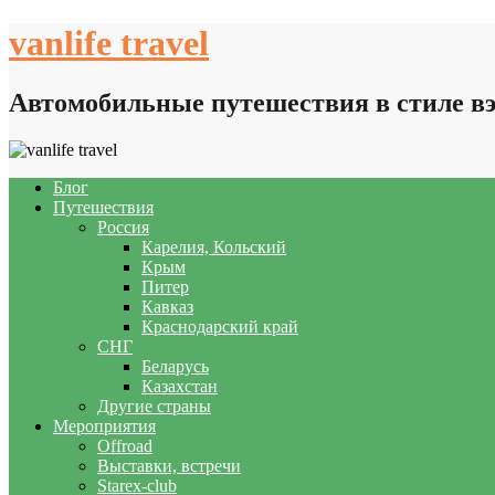
Skip
vanlife travel
to
content
Автомобильные путешествия в стиле в
Блог
Путешествия
Россия
Карелия, Кольский
Крым
Питер
Кавказ
Краснодарский край
СНГ
Беларусь
Казахстан
Другие страны
Мероприятия
Offroad
Выставки, встречи
Starex-club