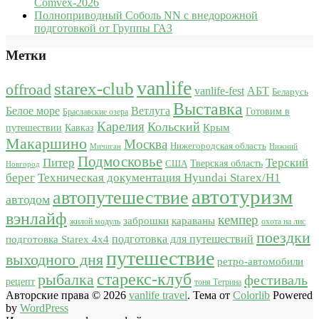
Comvex-2026
Полноприводный Соболь NN с внедорожной
подготовкой от Группы ГАЗ
Метки
vanlife
starex-club
offroad
vanlife-fest
АБТ
Беларусь
Выставка
Белое море
Ветлуга
Готовим в
Браславские озера
Карелия
Кольский
Крым
путешествии
Кавказ
Макаршино
Москва
Нижегородская область
Мичиган
Нижний
Подмосковье
Питер
Терский
США
Тверская область
Новгород
берег
Техническая документация Hyundai Starex/H1
автотуризм
автопутешествие
автодом
вэнлайф
кемпер
караваны
заброшки
жилой модуль
охота на лис
поездки
подготовка для путешествий
подготовка Starex 4x4
путешествие
выходного дня
ретро-автомобили
старекс-клуб
рыбалка
фестиваль
рецепт
тоня Тетрина
Авторские права © 2026
vanlife travel
. Тема от
Colorlib
Powered
by
WordPress