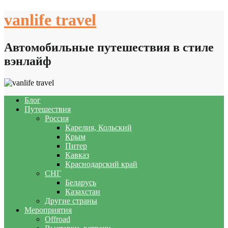
Skip
vanlife travel
to
content
Автомобильные путешествия в стиле
вэнлайф
Блог
Путешествия
Россия
Карелия, Кольский
Крым
Питер
Кавказ
Краснодарский край
СНГ
Беларусь
Казахстан
Другие страны
Мероприятия
Offroad