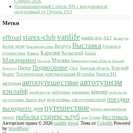
Comvex-2026
Полноприводный Соболь NN с внедорожной
подготовкой от Группы ГАЗ
Метки
vanlife
starex-club
offroad
vanlife-fest
АБТ
Беларусь
Выставка
Белое море
Ветлуга
Готовим в
Браславские озера
Карелия
Кольский
Крым
путешествии
Кавказ
Макаршино
Москва
Нижегородская область
Мичиган
Нижний
Подмосковье
Питер
Терский
США
Тверская область
Новгород
берег
Техническая документация Hyundai Starex/H1
автотуризм
автопутешествие
автодом
вэнлайф
кемпер
караваны
заброшки
жилой модуль
охота на лис
поездки
подготовка для путешествий
подготовка Starex 4x4
путешествие
выходного дня
ретро-автомобили
старекс-клуб
рыбалка
фестиваль
рецепт
тоня Тетрина
Авторские права © 2026
vanlife travel
. Тема от
Colorlib
Powered
by
WordPress