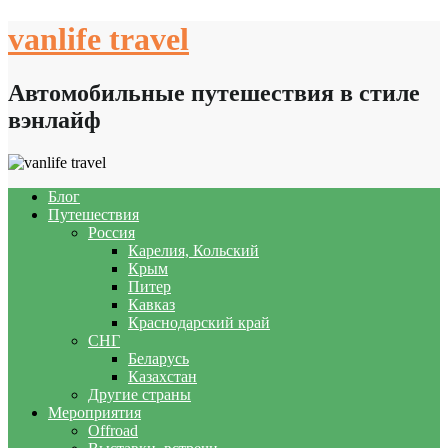
Skip
vanlife travel
to
content
Автомобильные путешествия в стиле
вэнлайф
Блог
Путешествия
Россия
Карелия, Кольский
Крым
Питер
Кавказ
Краснодарский край
СНГ
Беларусь
Казахстан
Другие страны
Мероприятия
Offroad