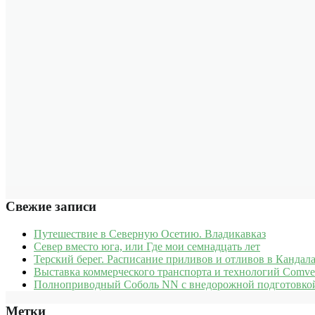
Свежие записи
Путешествие в Северную Осетию. Владикавказ
Север вместо юга, или Где мои семнадцать лет
Терский берег. Расписание приливов и отливов в Кандала
Выставка коммерческого транспорта и технологий Comve
Полноприводный Соболь NN с внедорожной подготовкой
Метки