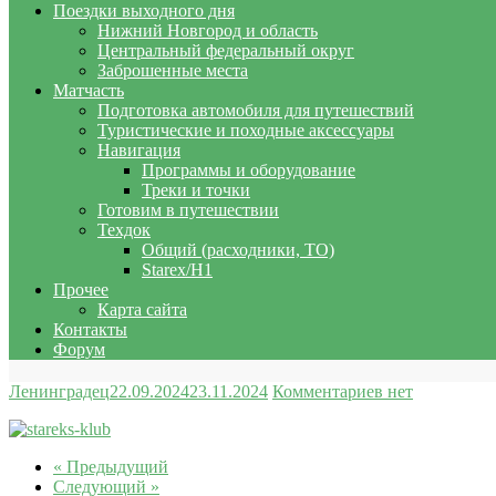
Поездки выходного дня
Нижний Новгород и область
Центральный федеральный округ
Заброшенные места
Матчасть
Подготовка автомобиля для путешествий
Туристические и походные аксессуары
Навигация
Программы и оборудование
Треки и точки
Готовим в путешествии
Техдок
Общий (расходники, ТО)
Starex/H1
Прочее
Карта сайта
Контакты
Форум
Ленинградец
22.09.2024
23.11.2024
Комментариев нет
« Предыдущий
Следующий »