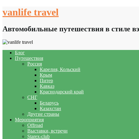
Skip
vanlife travel
to
content
Автомобильные путешествия в стиле в
Блог
Путешествия
Россия
Карелия, Кольский
Крым
Питер
Кавказ
Краснодарский край
СНГ
Беларусь
Казахстан
Другие страны
Мероприятия
Offroad
Выставки, встречи
Starex-club