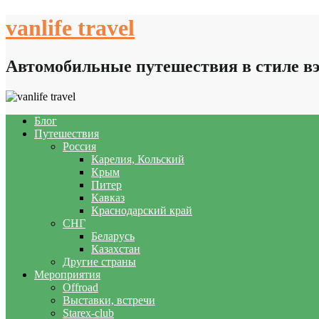
Skip
vanlife travel
to
content
Автомобильные путешествия в стиле в
Блог
Путешествия
Россия
Карелия, Кольский
Крым
Питер
Кавказ
Краснодарский край
СНГ
Беларусь
Казахстан
Другие страны
Мероприятия
Offroad
Выставки, встречи
Starex-club