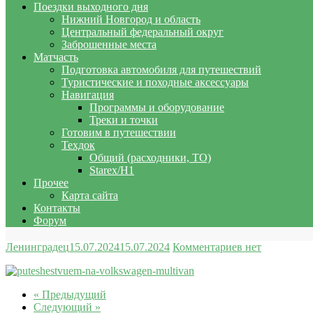
Поездки выходного дня
Нижний Новгород и область
Центральный федеральный округ
Заброшенные места
Матчасть
Подготовка автомобиля для путешествий
Туристические и походные аксессуары
Навигация
Программы и оборудование
Треки и точки
Готовим в путешествии
Техдок
Общий (расходники, ТО)
Starex/H1
Прочее
Карта сайта
Контакты
Форум
Ленинградец
15.07.2024
15.07.2024
Комментариев нет
« Предыдущий
Следующий »