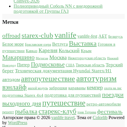
Comvex-2026
Полноприводный Соболь NN с внедорожной
подготовкой от Группы ГАЗ
Метки
vanlife
starex-club
offroad
vanlife-fest
АБТ
Беларусь
Выставка
Белое море
Ветлуга
Готовим в
Браславские озера
Карелия
Кольский
Крым
путешествии
Кавказ
Макаршино
Москва
Нижегородская область
Мичиган
Нижний
Подмосковье
Питер
Терский
США
Тверская область
Новгород
берег
Техническая документация Hyundai Starex/H1
автотуризм
автопутешествие
автодом
вэнлайф
кемпер
караваны
заброшки
жилой модуль
охота на лис
поездки
подготовка для путешествий
подготовка Starex 4x4
путешествие
выходного дня
ретро-автомобили
старекс-клуб
рыбалка
фестиваль
рецепт
тоня Тетрина
Авторские права © 2026
vanlife travel
. Тема от
Colorlib
Powered
by
WordPress