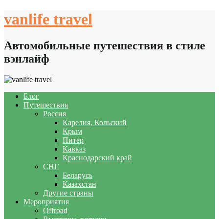
Skip
vanlife travel
to
content
Автомобильные путешествия в стиле
вэнлайф
Блог
Путешествия
Россия
Карелия, Кольский
Крым
Питер
Кавказ
Краснодарский край
СНГ
Беларусь
Казахстан
Другие страны
Мероприятия
Offroad