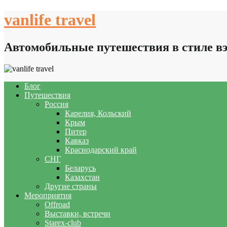
Skip
vanlife travel
to
content
Автомобильные путешествия в стиле в
Блог
Путешествия
Россия
Карелия, Кольский
Крым
Питер
Кавказ
Краснодарский край
СНГ
Беларусь
Казахстан
Другие страны
Мероприятия
Offroad
Выставки, встречи
Starex-club