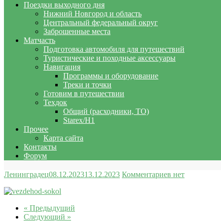
Поездки выходного дня
Нижний Новгород и область
Центральный федеральный округ
Заброшенные места
Матчасть
Подготовка автомобиля для путешествий
Туристические и походные аксессуары
Навигация
Программы и оборудование
Треки и точки
Готовим в путешествии
Техдок
Общий (расходники, ТО)
Starex/H1
Прочее
Карта сайта
Контакты
Форум
Ленинградец
08.12.2023
13.12.2023
Комментариев нет
« Предыдущий
Следующий »