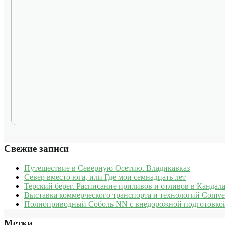
Свежие записи
Путешествие в Северную Осетию. Владикавказ
Север вместо юга, или Где мои семнадцать лет
Терский берег. Расписание приливов и отливов в Кандала
Выставка коммерческого транспорта и технологий Comve
Полноприводный Соболь NN с внедорожной подготовкой
Метки