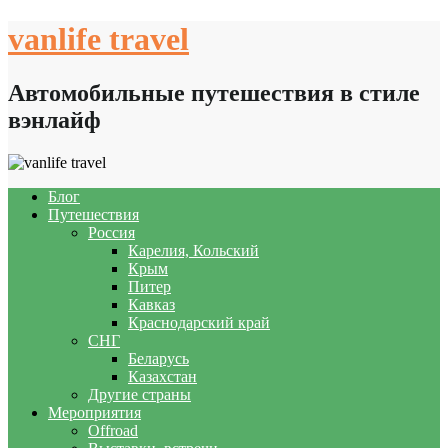
Skip
vanlife travel
to
content
Автомобильные путешествия в стиле
вэнлайф
Блог
Путешествия
Россия
Карелия, Кольский
Крым
Питер
Кавказ
Краснодарский край
СНГ
Беларусь
Казахстан
Другие страны
Мероприятия
Offroad