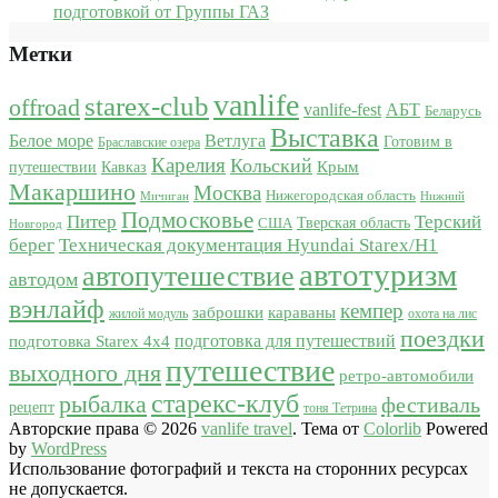
подготовкой от Группы ГАЗ
Метки
vanlife
starex-club
offroad
vanlife-fest
АБТ
Беларусь
Выставка
Белое море
Ветлуга
Готовим в
Браславские озера
Карелия
Кольский
Крым
путешествии
Кавказ
Макаршино
Москва
Нижегородская область
Мичиган
Нижний
Подмосковье
Питер
Терский
США
Тверская область
Новгород
берег
Техническая документация Hyundai Starex/H1
автотуризм
автопутешествие
автодом
вэнлайф
кемпер
караваны
заброшки
жилой модуль
охота на лис
поездки
подготовка для путешествий
подготовка Starex 4x4
путешествие
выходного дня
ретро-автомобили
старекс-клуб
рыбалка
фестиваль
рецепт
тоня Тетрина
Авторские права © 2026
vanlife travel
. Тема от
Colorlib
Powered
by
WordPress
Использование фотографий и текста на сторонних ресурсах
не допускается.