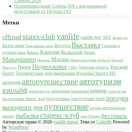
Comvex-2026
Полноприводный Соболь NN с внедорожной
подготовкой от Группы ГАЗ
Метки
vanlife
starex-club
offroad
vanlife-fest
АБТ
Беларусь
Выставка
Белое море
Ветлуга
Готовим в
Браславские озера
Карелия
Кольский
Крым
путешествии
Кавказ
Макаршино
Москва
Нижегородская область
Мичиган
Нижний
Подмосковье
Питер
Терский
США
Тверская область
Новгород
берег
Техническая документация Hyundai Starex/H1
автотуризм
автопутешествие
автодом
вэнлайф
кемпер
караваны
заброшки
жилой модуль
охота на лис
поездки
подготовка для путешествий
подготовка Starex 4x4
путешествие
выходного дня
ретро-автомобили
старекс-клуб
рыбалка
фестиваль
рецепт
тоня Тетрина
Авторские права © 2026
vanlife travel
. Тема от
Colorlib
Powered
by
WordPress