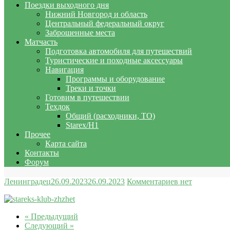
Поездки выходного дня
Нижний Новгород и область
Центральный федеральный округ
Заброшенные места
Матчасть
Подготовка автомобиля для путешествий
Туристические и походные аксессуары
Навигация
Программы и оборудование
Треки и точки
Готовим в путешествии
Техдок
Общий (расходники, ТО)
Starex/H1
Прочее
Карта сайта
Контакты
Форум
Ленинградец
26.09.2023
26.09.2023
Комментариев нет
« Предыдущий
Следующий »