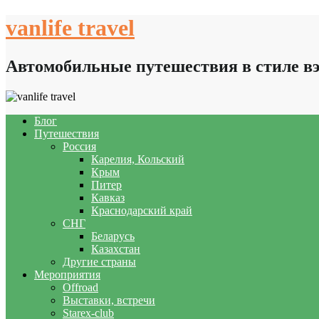
Skip
vanlife travel
to
content
Автомобильные путешествия в стиле в
Блог
Путешествия
Россия
Карелия, Кольский
Крым
Питер
Кавказ
Краснодарский край
СНГ
Беларусь
Казахстан
Другие страны
Мероприятия
Offroad
Выставки, встречи
Starex-club