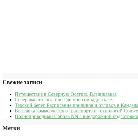
Свежие записи
Путешествие в Северную Осетию. Владикавказ
Север вместо юга, или Где мои семнадцать лет
Терский берег. Расписание приливов и отливов в Кандала
Выставка коммерческого транспорта и технологий Comve
Полноприводный Соболь NN с внедорожной подготовкой
Метки