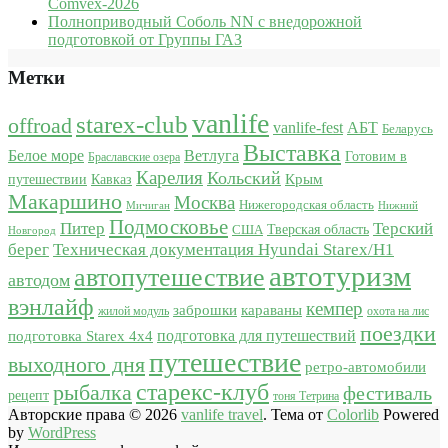
Comvex-2026
Полноприводный Соболь NN с внедорожной
подготовкой от Группы ГАЗ
Метки
vanlife
starex-club
offroad
vanlife-fest
АБТ
Беларусь
Выставка
Белое море
Ветлуга
Готовим в
Браславские озера
Карелия
Кольский
Крым
путешествии
Кавказ
Макаршино
Москва
Нижегородская область
Мичиган
Нижний
Подмосковье
Питер
Терский
США
Тверская область
Новгород
берег
Техническая документация Hyundai Starex/H1
автотуризм
автопутешествие
автодом
вэнлайф
кемпер
караваны
заброшки
жилой модуль
охота на лис
поездки
подготовка для путешествий
подготовка Starex 4x4
путешествие
выходного дня
ретро-автомобили
старекс-клуб
рыбалка
фестиваль
рецепт
тоня Тетрина
Авторские права © 2026
vanlife travel
. Тема от
Colorlib
Powered
by
WordPress