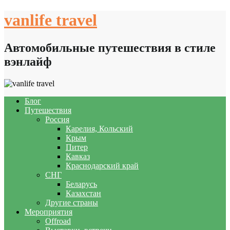
Skip
vanlife travel
to
content
Автомобильные путешествия в стиле
вэнлайф
Блог
Путешествия
Россия
Карелия, Кольский
Крым
Питер
Кавказ
Краснодарский край
СНГ
Беларусь
Казахстан
Другие страны
Мероприятия
Offroad