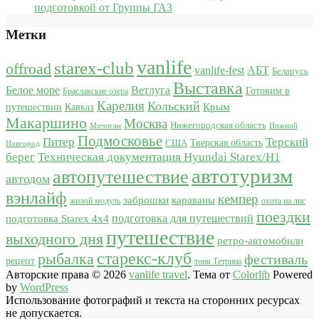
подготовкой от Группы ГАЗ
Метки
vanlife
starex-club
offroad
vanlife-fest
АБТ
Беларусь
Выставка
Белое море
Ветлуга
Готовим в
Браславские озера
Карелия
Кольский
Крым
путешествии
Кавказ
Макаршино
Москва
Нижегородская область
Мичиган
Нижний
Подмосковье
Питер
Терский
США
Тверская область
Новгород
берег
Техническая документация Hyundai Starex/H1
автотуризм
автопутешествие
автодом
вэнлайф
кемпер
караваны
заброшки
жилой модуль
охота на лис
поездки
подготовка для путешествий
подготовка Starex 4x4
путешествие
выходного дня
ретро-автомобили
старекс-клуб
рыбалка
фестиваль
рецепт
тоня Тетрина
Авторские права © 2026
vanlife travel
. Тема от
Colorlib
Powered
by
WordPress
Использование фотографий и текста на сторонних ресурсах
не допускается.