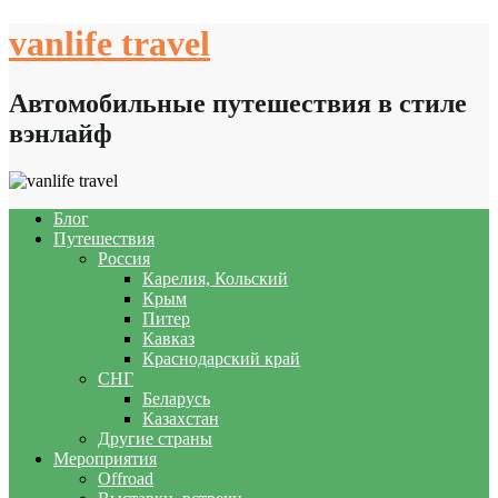
Skip
vanlife travel
to
content
Автомобильные путешествия в стиле
вэнлайф
Блог
Путешествия
Россия
Карелия, Кольский
Крым
Питер
Кавказ
Краснодарский край
СНГ
Беларусь
Казахстан
Другие страны
Мероприятия
Offroad