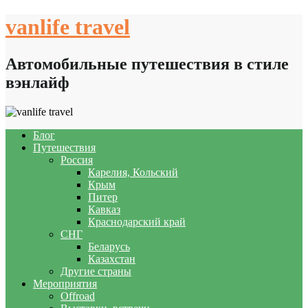
Skip
vanlife travel
to
content
Автомобильные путешествия в стиле
вэнлайф
Блог
Путешествия
Россия
Карелия, Кольский
Крым
Питер
Кавказ
Краснодарский край
СНГ
Беларусь
Казахстан
Другие страны
Мероприятия
Offroad