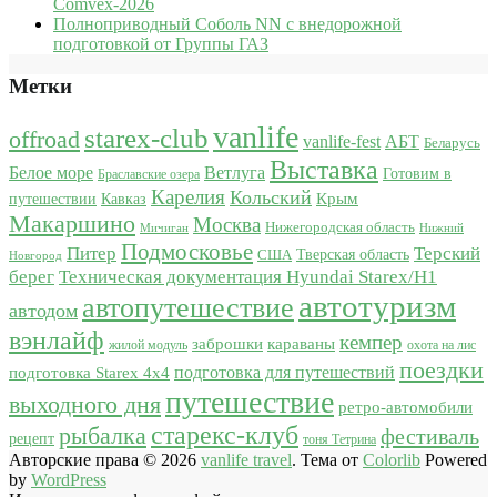
Comvex-2026
Полноприводный Соболь NN с внедорожной
подготовкой от Группы ГАЗ
Метки
vanlife
starex-club
offroad
vanlife-fest
АБТ
Беларусь
Выставка
Белое море
Ветлуга
Готовим в
Браславские озера
Карелия
Кольский
Крым
путешествии
Кавказ
Макаршино
Москва
Нижегородская область
Мичиган
Нижний
Подмосковье
Питер
Терский
США
Тверская область
Новгород
берег
Техническая документация Hyundai Starex/H1
автотуризм
автопутешествие
автодом
вэнлайф
кемпер
караваны
заброшки
жилой модуль
охота на лис
поездки
подготовка для путешествий
подготовка Starex 4x4
путешествие
выходного дня
ретро-автомобили
старекс-клуб
рыбалка
фестиваль
рецепт
тоня Тетрина
Авторские права © 2026
vanlife travel
. Тема от
Colorlib
Powered
by
WordPress