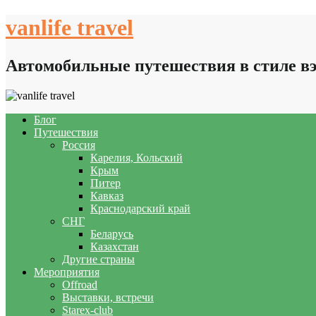
Skip
vanlife travel
to
content
Автомобильные путешествия в стиле в
Блог
Путешествия
Россия
Карелия, Кольский
Крым
Питер
Кавказ
Краснодарский край
СНГ
Беларусь
Казахстан
Другие страны
Мероприятия
Offroad
Выставки, встречи
Starex-club