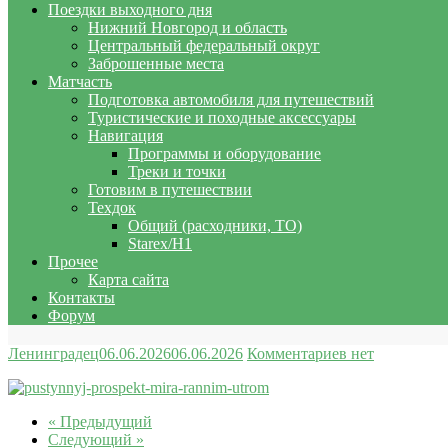
Поездки выходного дня
Нижний Новгород и область
Центральный федеральный округ
Заброшенные места
Матчасть
Подготовка автомобиля для путешествий
Туристические и походные аксессуары
Навигация
Программы и оборудование
Треки и точки
Готовим в путешествии
Техдок
Общий (расходники, ТО)
Starex/H1
Прочее
Карта сайта
Контакты
Форум
Ленинградец
06.06.2026
06.06.2026
Комментариев нет
« Предыдущий
Следующий »