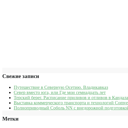
Свежие записи
Путешествие в Северную Осетию. Владикавказ
Север вместо юга, или Где мои семнадцать лет
Терский берег. Расписание приливов и отливов в Кандала
Выставка коммерческого транспорта и технологий Comve
Полноприводный Соболь NN с внедорожной подготовкой
Метки