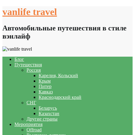
Skip
vanlife travel
to
content
Автомобильные путешествия в стиле
вэнлайф
Блог
Путешествия
Россия
Карелия, Кольский
Крым
Питер
Кавказ
Краснодарский край
СНГ
Беларусь
Казахстан
Другие страны
Мероприятия
Offroad