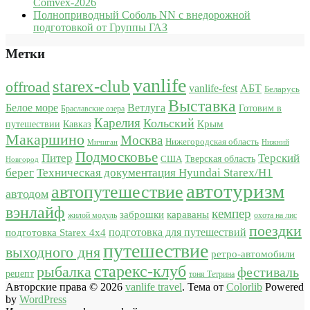
Comvex-2026
Полноприводный Соболь NN с внедорожной
подготовкой от Группы ГАЗ
Метки
vanlife
starex-club
offroad
vanlife-fest
АБТ
Беларусь
Выставка
Белое море
Ветлуга
Готовим в
Браславские озера
Карелия
Кольский
Крым
путешествии
Кавказ
Макаршино
Москва
Нижегородская область
Мичиган
Нижний
Подмосковье
Питер
Терский
США
Тверская область
Новгород
берег
Техническая документация Hyundai Starex/H1
автотуризм
автопутешествие
автодом
вэнлайф
кемпер
караваны
заброшки
жилой модуль
охота на лис
поездки
подготовка для путешествий
подготовка Starex 4x4
путешествие
выходного дня
ретро-автомобили
старекс-клуб
рыбалка
фестиваль
рецепт
тоня Тетрина
Авторские права © 2026
vanlife travel
. Тема от
Colorlib
Powered
by
WordPress