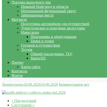
Поездки выходного дня
Нижний Новгород и область
Центральный федеральный округ
Заброшенные места
Матчасть
Подготовка автомобиля для путешествий
Туристические и походные аксессуары
Навигация
Программы и оборудование
Треки и точки
Готовим в путешествии
Техдок
Общий (расходники, ТО)
Starex/H1
Прочее
Карта сайта
Контакты
Форум
Ленинградец
10.06.2026
10.06.2026
Комментариев нет
« Предыдущий
Следующий »