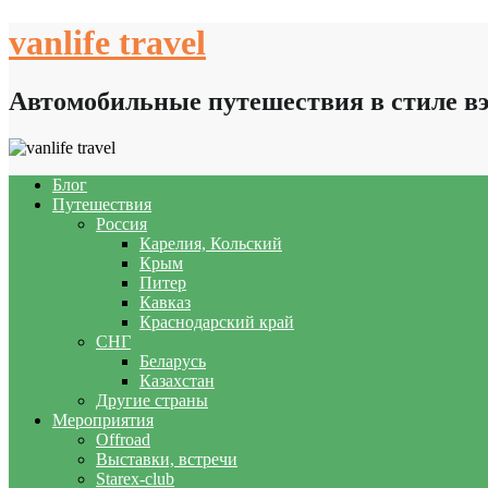
Skip
vanlife travel
to
content
Автомобильные путешествия в стиле в
Блог
Путешествия
Россия
Карелия, Кольский
Крым
Питер
Кавказ
Краснодарский край
СНГ
Беларусь
Казахстан
Другие страны
Мероприятия
Offroad
Выставки, встречи
Starex-club