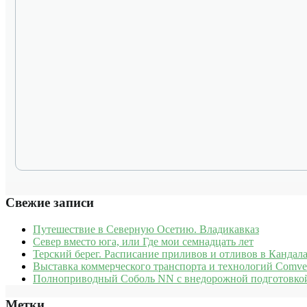
Свежие записи
Путешествие в Северную Осетию. Владикавказ
Север вместо юга, или Где мои семнадцать лет
Терский берег. Расписание приливов и отливов в Кандала
Выставка коммерческого транспорта и технологий Comve
Полноприводный Соболь NN с внедорожной подготовкой
Метки