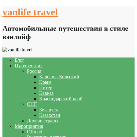
Skip
vanlife travel
to
content
Автомобильные путешествия в стиле
вэнлайф
Блог
Путешествия
Россия
Карелия, Кольский
Крым
Питер
Кавказ
Краснодарский край
СНГ
Беларусь
Казахстан
Другие страны
Мероприятия
Offroad