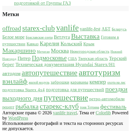
подготовкой от Группы ГАЗ
Метки
vanlife
starex-club
offroad
vanlife-fest
АБТ
Беларусь
Выставка
Белое море
Ветлуга
Готовим в
Браславские озера
Карелия
Кольский
Крым
путешествии
Кавказ
Макаршино
Москва
Нижегородская область
Мичиган
Нижний
Подмосковье
Питер
Терский
США
Тверская область
Новгород
берег
Техническая документация Hyundai Starex/H1
автотуризм
автопутешествие
автодом
вэнлайф
кемпер
караваны
заброшки
жилой модуль
охота на лис
поездки
подготовка для путешествий
подготовка Starex 4x4
путешествие
выходного дня
ретро-автомобили
старекс-клуб
рыбалка
фестиваль
рецепт
тоня Тетрина
Авторские права © 2026
vanlife travel
. Тема от
Colorlib
Powered
by
WordPress
Использование фотографий и текста на сторонних ресурсах
не допускается.