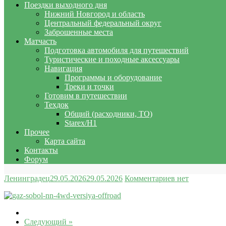
Поездки выходного дня
Нижний Новгород и область
Центральный федеральный округ
Заброшенные места
Матчасть
Подготовка автомобиля для путешествий
Туристические и походные аксессуары
Навигация
Программы и оборудование
Треки и точки
Готовим в путешествии
Техдок
Общий (расходники, ТО)
Starex/H1
Прочее
Карта сайта
Контакты
Форум
Ленинградец
29.05.2026
29.05.2026
Комментариев нет
Следующий »