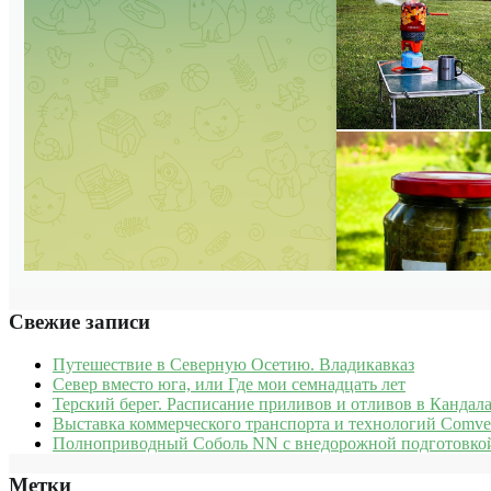
Свежие записи
Путешествие в Северную Осетию. Владикавказ
Север вместо юга, или Где мои семнадцать лет
Терский берег. Расписание приливов и отливов в Кандала
Выставка коммерческого транспорта и технологий Comve
Полноприводный Соболь NN с внедорожной подготовкой
Метки