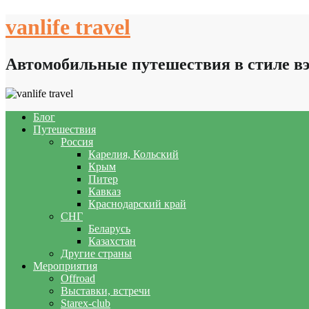
Skip
vanlife travel
to
content
Автомобильные путешествия в стиле в
Блог
Путешествия
Россия
Карелия, Кольский
Крым
Питер
Кавказ
Краснодарский край
СНГ
Беларусь
Казахстан
Другие страны
Мероприятия
Offroad
Выставки, встречи
Starex-club