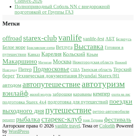
Comvex-2026
Полноприводный Соболь NN с внедорожной
подготовкой от Группы ГАЗ
Метки
vanlife
starex-club
offroad
vanlife-fest
АБТ
Беларусь
Выставка
Белое море
Ветлуга
Готовим в
Браславские озера
Карелия
Кольский
Крым
путешествии
Кавказ
Макаршино
Москва
Нижегородская область
Мичиган
Нижний
Подмосковье
Питер
Терский
США
Тверская область
Новгород
берег
Техническая документация Hyundai Starex/H1
автотуризм
автопутешествие
автодом
вэнлайф
кемпер
караваны
заброшки
жилой модуль
охота на лис
поездки
подготовка для путешествий
подготовка Starex 4x4
путешествие
выходного дня
ретро-автомобили
старекс-клуб
рыбалка
фестиваль
рецепт
тоня Тетрина
Авторские права © 2026
vanlife travel
. Тема от
Colorlib
Powered
by
WordPress