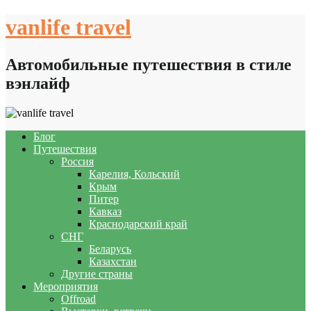
Skip
vanlife travel
to
content
Автомобильные путешествия в стиле
вэнлайф
Блог
Путешествия
Россия
Карелия, Кольский
Крым
Питер
Кавказ
Краснодарский край
СНГ
Беларусь
Казахстан
Другие страны
Мероприятия
Offroad