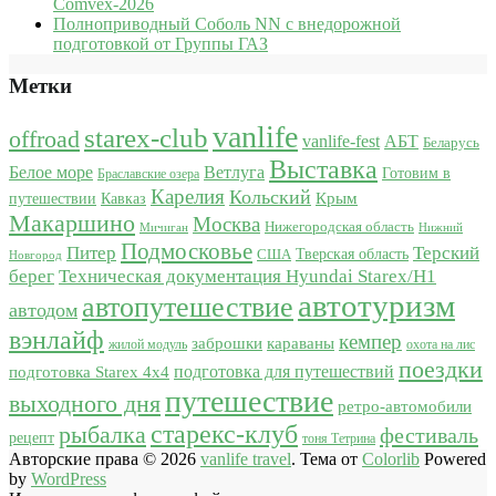
Comvex-2026
Полноприводный Соболь NN с внедорожной
подготовкой от Группы ГАЗ
Метки
vanlife
starex-club
offroad
vanlife-fest
АБТ
Беларусь
Выставка
Белое море
Ветлуга
Готовим в
Браславские озера
Карелия
Кольский
Крым
путешествии
Кавказ
Макаршино
Москва
Нижегородская область
Мичиган
Нижний
Подмосковье
Питер
Терский
США
Тверская область
Новгород
берег
Техническая документация Hyundai Starex/H1
автотуризм
автопутешествие
автодом
вэнлайф
кемпер
караваны
заброшки
жилой модуль
охота на лис
поездки
подготовка для путешествий
подготовка Starex 4x4
путешествие
выходного дня
ретро-автомобили
старекс-клуб
рыбалка
фестиваль
рецепт
тоня Тетрина
Авторские права © 2026
vanlife travel
. Тема от
Colorlib
Powered
by
WordPress