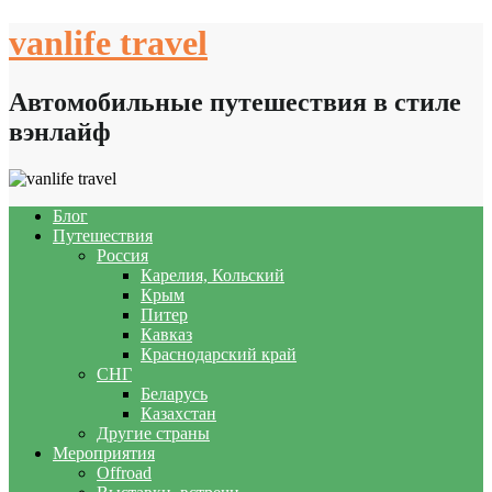
Skip
vanlife travel
to
content
Автомобильные путешествия в стиле
вэнлайф
Блог
Путешествия
Россия
Карелия, Кольский
Крым
Питер
Кавказ
Краснодарский край
СНГ
Беларусь
Казахстан
Другие страны
Мероприятия
Offroad