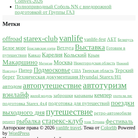
Comvex-2026
Полноприводный Соболь NN с внедорожной
подготовкой от Группы ГАЗ
Метки
vanlife
starex-club
offroad
vanlife-fest
АБТ
Беларусь
Выставка
Белое море
Ветлуга
Готовим в
Браславские озера
Карелия
Кольский
Крым
путешествии
Кавказ
Макаршино
Москва
Нижегородская область
Мичиган
Нижний
Подмосковье
Питер
Терский
США
Тверская область
Новгород
берег
Техническая документация Hyundai Starex/H1
автотуризм
автопутешествие
автодом
вэнлайф
кемпер
караваны
заброшки
жилой модуль
охота на лис
поездки
подготовка для путешествий
подготовка Starex 4x4
путешествие
выходного дня
ретро-автомобили
старекс-клуб
рыбалка
фестиваль
рецепт
тоня Тетрина
Авторские права © 2026
vanlife travel
. Тема от
Colorlib
Powered
by
WordPress