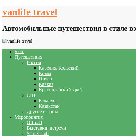
Skip
vanlife travel
to
content
Автомобильные путешествия в стиле в
Блог
Путешествия
Россия
Карелия, Кольский
Крым
Питер
Кавказ
Краснодарский край
СНГ
Беларусь
Казахстан
Другие страны
Мероприятия
Offroad
Выставки, встречи
Starex-club