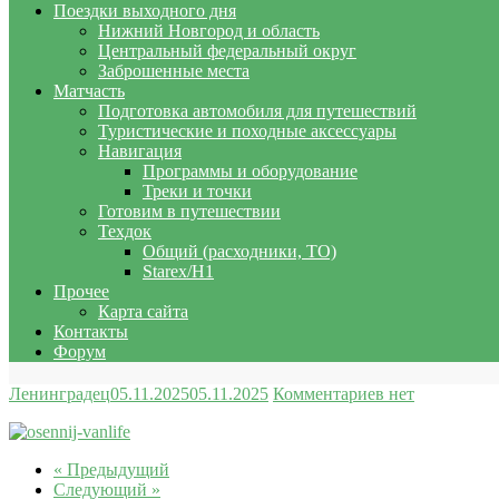
Поездки выходного дня
Нижний Новгород и область
Центральный федеральный округ
Заброшенные места
Матчасть
Подготовка автомобиля для путешествий
Туристические и походные аксессуары
Навигация
Программы и оборудование
Треки и точки
Готовим в путешествии
Техдок
Общий (расходники, ТО)
Starex/H1
Прочее
Карта сайта
Контакты
Форум
Ленинградец
05.11.2025
05.11.2025
Комментариев нет
« Предыдущий
Следующий »