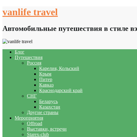
Skip
vanlife travel
to
content
Автомобильные путешествия в стиле в
Блог
Путешествия
Россия
Карелия, Кольский
Крым
Питер
Кавказ
Краснодарский край
СНГ
Беларусь
Казахстан
Другие страны
Мероприятия
Offroad
Выставки, встречи
Starex-club