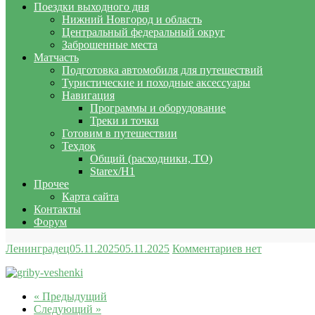
Поездки выходного дня
Нижний Новгород и область
Центральный федеральный округ
Заброшенные места
Матчасть
Подготовка автомобиля для путешествий
Туристические и походные аксессуары
Навигация
Программы и оборудование
Треки и точки
Готовим в путешествии
Техдок
Общий (расходники, ТО)
Starex/H1
Прочее
Карта сайта
Контакты
Форум
Ленинградец
05.11.2025
05.11.2025
Комментариев нет
« Предыдущий
Следующий »