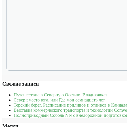
Свежие записи
Путешествие в Северную Осетию. Владикавказ
Север вместо юга, или Где мои семнадцать лет
Терский берег. Расписание приливов и отливов в Кандала
Выставка коммерческого транспорта и технологий Comve
Полноприводный Соболь NN с внедорожной подготовкой
Метки