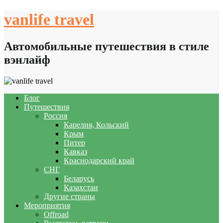
Skip
vanlife travel
to
content
Автомобильные путешествия в стиле
вэнлайф
Блог
Путешествия
Россия
Карелия, Кольский
Крым
Питер
Кавказ
Краснодарский край
СНГ
Беларусь
Казахстан
Другие страны
Мероприятия
Offroad