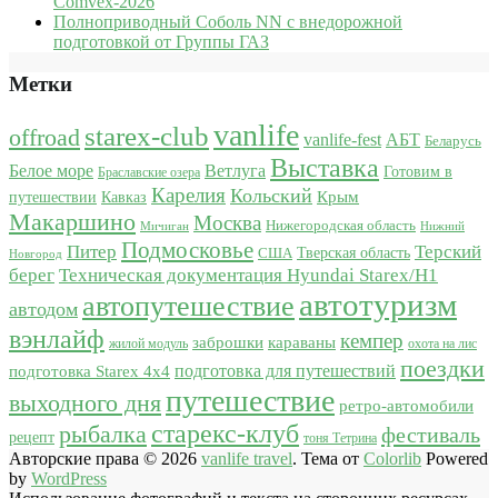
Comvex-2026
Полноприводный Соболь NN с внедорожной
подготовкой от Группы ГАЗ
Метки
vanlife
starex-club
offroad
vanlife-fest
АБТ
Беларусь
Выставка
Белое море
Ветлуга
Готовим в
Браславские озера
Карелия
Кольский
Крым
путешествии
Кавказ
Макаршино
Москва
Нижегородская область
Мичиган
Нижний
Подмосковье
Питер
Терский
США
Тверская область
Новгород
берег
Техническая документация Hyundai Starex/H1
автотуризм
автопутешествие
автодом
вэнлайф
кемпер
караваны
заброшки
жилой модуль
охота на лис
поездки
подготовка для путешествий
подготовка Starex 4x4
путешествие
выходного дня
ретро-автомобили
старекс-клуб
рыбалка
фестиваль
рецепт
тоня Тетрина
Авторские права © 2026
vanlife travel
. Тема от
Colorlib
Powered
by
WordPress