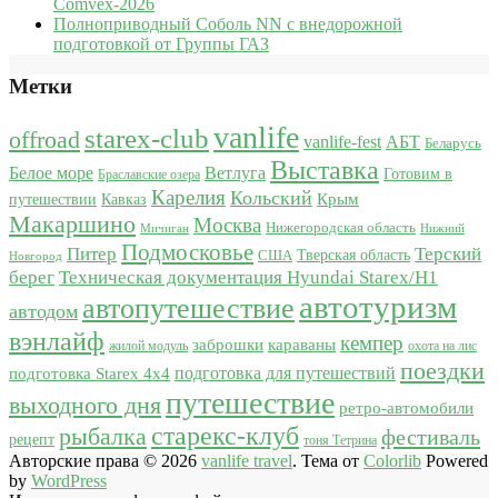
Comvex-2026
Полноприводный Соболь NN с внедорожной
подготовкой от Группы ГАЗ
Метки
vanlife
starex-club
offroad
vanlife-fest
АБТ
Беларусь
Выставка
Белое море
Ветлуга
Готовим в
Браславские озера
Карелия
Кольский
Крым
путешествии
Кавказ
Макаршино
Москва
Нижегородская область
Мичиган
Нижний
Подмосковье
Питер
Терский
США
Тверская область
Новгород
берег
Техническая документация Hyundai Starex/H1
автотуризм
автопутешествие
автодом
вэнлайф
кемпер
караваны
заброшки
жилой модуль
охота на лис
поездки
подготовка для путешествий
подготовка Starex 4x4
путешествие
выходного дня
ретро-автомобили
старекс-клуб
рыбалка
фестиваль
рецепт
тоня Тетрина
Авторские права © 2026
vanlife travel
. Тема от
Colorlib
Powered
by
WordPress