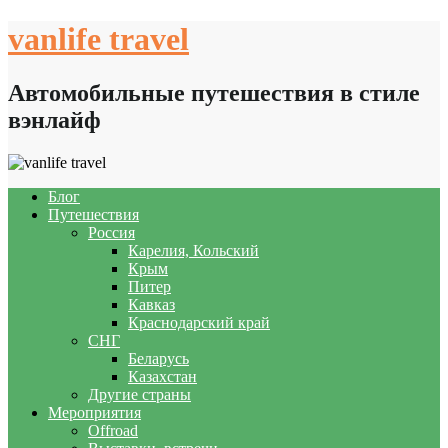
Skip
vanlife travel
to
content
Автомобильные путешествия в стиле
вэнлайф
Блог
Путешествия
Россия
Карелия, Кольский
Крым
Питер
Кавказ
Краснодарский край
СНГ
Беларусь
Казахстан
Другие страны
Мероприятия
Offroad